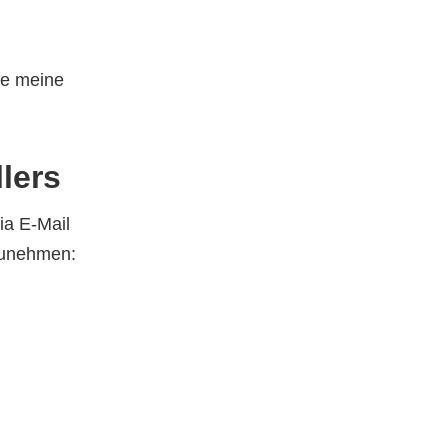
be meine
lers
ia E-Mail
lzunehmen: