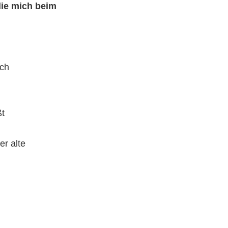
die mich beim
uch
ßt
er alte