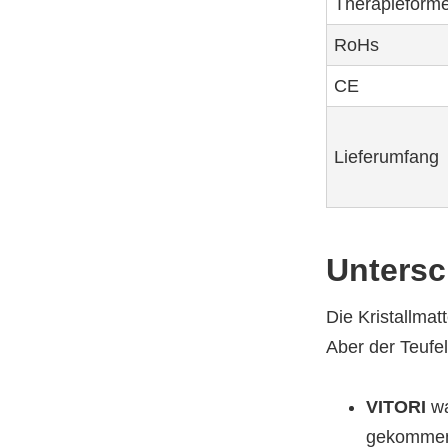
Therapieform
RoHs
CE
Lieferumfang
Untersc
Die Kristallmat
Aber der Teufel 
VITORI
wa
gekommen.