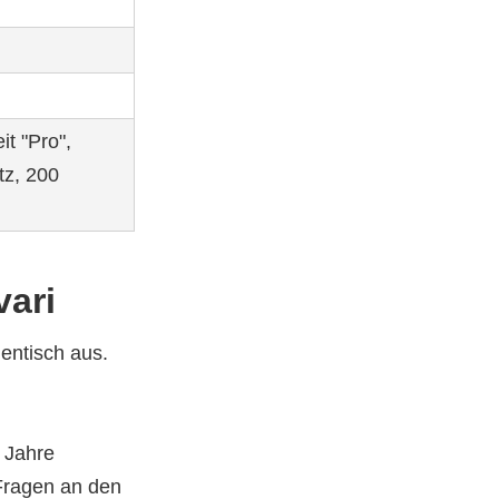
it "Pro",
tz, 200
vari
dentisch aus.
 Jahre
 Fragen an den