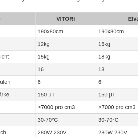
#
VITORI
Elv
190x80cm
190x80cm
12kg
16kg
icht
15kg
18kg
16
18
ulen
6
6
ärke
150 µT
150 µT
>7000 pro cm3
>7000 pro cm3
30-70°C
30-70°C
uch
280W 230V
280W 230V