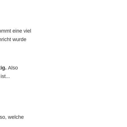
ommt eine viel
richt wurde
tig.
Also
st...
lso, welche